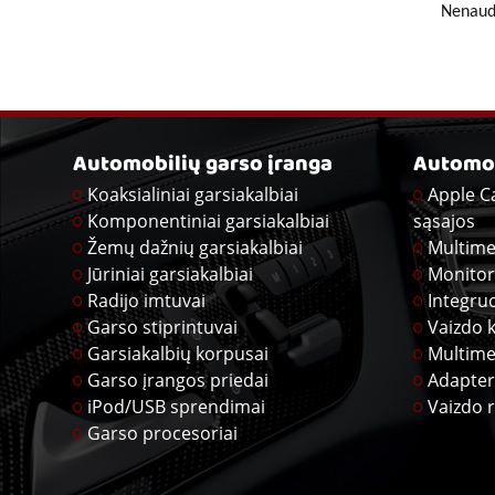
Nenaudo
Automobilių garso įranga
Automob
Koaksialiniai garsiakalbiai
Apple C
Komponentiniai garsiakalbiai
sąsajos
Žemų dažnių garsiakalbiai
Multime
Jūriniai garsiakalbiai
Monitor
Radijo imtuvai
Integru
Garso stiprintuvai
Vaizdo 
Garsiakalbių korpusai
Multime
Garso įrangos priedai
Adapter
iPod/USB sprendimai
Vaizdo r
Garso procesoriai