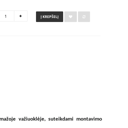
Į KREPŠELĮ
ą mažoje važiuoklėje, suteikdami montavimo