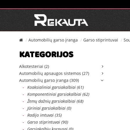
Automobilių garso įranga
Garso stiprintuvai
Sou
KATEGORIJOS
Alkotesteriai (2)
Automobilių apsaugos sistemos (27)
Automobilių garso įranga (309)
-
Koaksialiniai garsiakalbiai (61)
-
Komponentiniai garsiakalbiai (62)
-
Žemų dažnių garsiakalbiai (68)
-
Jūriniai garsiakalbiai (0)
-
Radijo imtuvai (35)
-
Garso stiprintuvai (90)
-
Garsiakalbių korpusai (0)