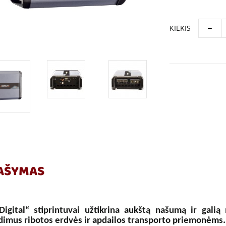
KIEKIS
AŠYMAS
Digital“ stiprintuvai užtikrina aukštą našumą ir gali
dimus ribotos erdvės ir apdailos transporto priemonėms.