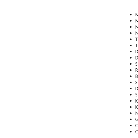
M
M
M
M
T
T
D
D
S
R
B
S
D
S
K
K
M
G
G
G