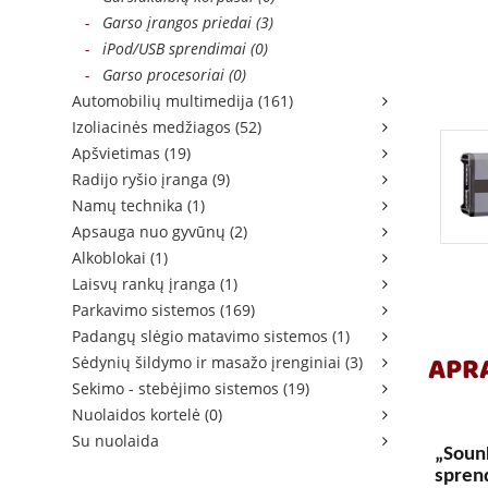
-
Garso įrangos priedai (3)
-
iPod/USB sprendimai (0)
-
Garso procesoriai (0)
Automobilių multimedija (161)
Izoliacinės medžiagos (52)
Apšvietimas (19)
Radijo ryšio įranga (9)
Namų technika (1)
Apsauga nuo gyvūnų (2)
Alkoblokai (1)
Laisvų rankų įranga (1)
Parkavimo sistemos (169)
Padangų slėgio matavimo sistemos (1)
APR
Sėdynių šildymo ir masažo įrenginiai (3)
Sekimo - stebėjimo sistemos (19)
Nuolaidos kortelė (0)
Su nuolaida
„Soun
spren