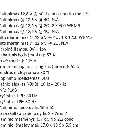
aitinimas 12,6 V @ 60 Hz, maksimalus thd 1 %
aitinimas @ 12,6 V @ 4Ω: N/A
aitinimas @ 12,6 V @ 2Ω: 2 X 600 WRMS
aitinimas @ 12,6 V @ 1Ω: N/A
ilto maitinimas @ 12,6 V @ 4Ω: 1 X 1200 WRMS
ilto maitinimas @ 12,6 V @ 2Ω: N/A
arbinė įtampa: 8V – 16V
abartinis lygis (muzika): 57 A
rovė (maks.): 115 A
ekomenduojamas saugiklis (muzika): 60 A
endras efektyvumas: 83 %
lopinimo koeficientas: 200
ažnio atsakas (-3dB): 10Hz – 20kHz
NR: 91dB
ryžminis HPF: 80 Hz
ryžminis LPF: 80 Hz
aitinimo laido dydis 16mm2
arsiakalbio kabelio dydis 2 x 2mm2
aminio matmenys: 6,7 x 5,4 x 2,2 colio
aminio išmatavimai: 17,0 x 13,6 x 5,5 cm