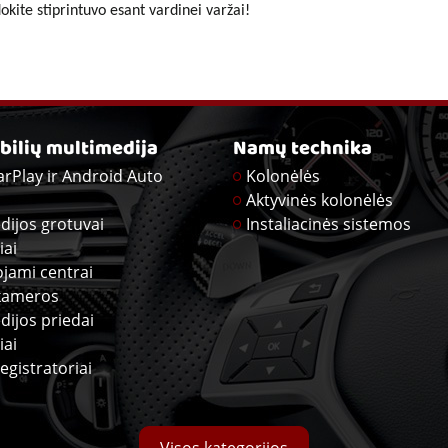
kite stiprintuvo esant vardinei varžai!
ilių multimedija
Namų technika
arPlay ir Android Auto
Kolonėlės
Aktyvinės kolonėlės
dijos grotuvai
Instaliacinės sistemos
iai
ojami centrai
kameros
dijos priedai
iai
egistratoriai