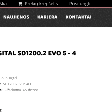
ška
Prekių krepšelis
Prisijungti
NAUJIENOS
KARJERA
KONTAKTAI
TAL SD1200.2 EVO 5 - 4
SounDigital
:
SD12002EVO54O
s:
Užsakoma 3-5 dienos
€