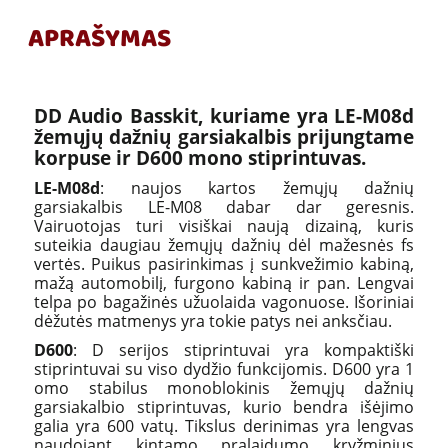
APRAŠYMAS
DD Audio Basskit, kuriame yra LE-M08d
žemųjų dažnių garsiakalbis prijungtame
korpuse ir D600 mono stiprintuvas.
LE-M08d
: naujos kartos žemųjų dažnių
garsiakalbis LE-M08 dabar dar geresnis.
Vairuotojas turi visiškai naują dizainą, kuris
suteikia daugiau žemųjų dažnių dėl mažesnės fs
vertės. Puikus pasirinkimas į sunkvežimio kabiną,
mažą automobilį, furgono kabiną ir pan. Lengvai
telpa po bagažinės užuolaida vagonuose. Išoriniai
dėžutės matmenys yra tokie patys nei anksčiau.
D600
: D serijos stiprintuvai yra kompaktiški
stiprintuvai su viso dydžio funkcijomis. D600 yra 1
omo stabilus monoblokinis žemųjų dažnių
garsiakalbio stiprintuvas, kurio bendra išėjimo
galia yra 600 vatų. Tikslus derinimas yra lengvas
naudojant kintamo pralaidumo kryžminius