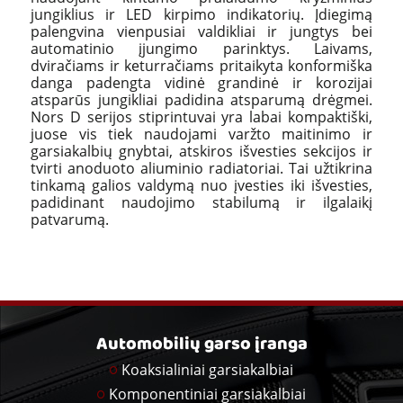
jungiklius ir LED kirpimo indikatorių. Įdiegimą
palengvina vienpusiai valdikliai ir jungtys bei
automatinio įjungimo parinktys. Laivams,
dviračiams ir keturračiams pritaikyta konformiška
danga padengta vidinė grandinė ir korozijai
atsparūs jungikliai padidina atsparumą drėgmei.
Nors D serijos stiprintuvai yra labai kompaktiški,
juose vis tiek naudojami varžto maitinimo ir
garsiakalbių gnybtai, atskiros išvesties sekcijos ir
tvirti anoduoto aliuminio radiatoriai. Tai užtikrina
tinkamą galios valdymą nuo įvesties iki išvesties,
padidinant naudojimo stabilumą ir ilgalaikį
patvarumą.
Automobilių garso įranga
Koaksialiniai garsiakalbiai
Komponentiniai garsiakalbiai