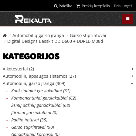
Paieška
Prekių krepšelis
Prisijungti
Automobilių garso įranga
Garso stiprintuvai
Digital Designs Basskit DD D600 + DDRLE-M08d
KATEGORIJOS
Alkotesteriai (2)
Automobilių apsaugos sistemos (27)
Automobilių garso įranga (309)
-
Koaksialiniai garsiakalbiai (61)
-
Komponentiniai garsiakalbiai (62)
-
Žemų dažnių garsiakalbiai (68)
-
Jūriniai garsiakalbiai (0)
-
Radijo imtuvai (35)
-
Garso stiprintuvai (90)
-
Garsiakalbių korpusai (0)