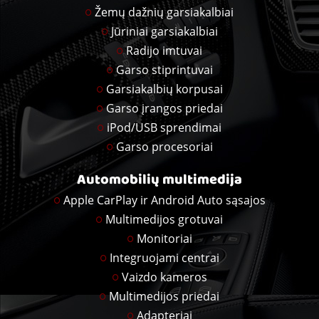
Žemų dažnių garsiakalbiai
Jūriniai garsiakalbiai
Radijo imtuvai
Garso stiprintuvai
Garsiakalbių korpusai
Garso įrangos priedai
iPod/USB sprendimai
Garso procesoriai
Automobilių multimedija
Apple CarPlay ir Android Auto sąsajos
Multimedijos grotuvai
Monitoriai
Integruojami centrai
Vaizdo kameros
Multimedijos priedai
Adapteriai