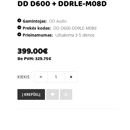
DD D600 + DDRLE-M08D
Gamintojas:
DD Audio
Prekės kodas:
DD-D600-DDRLE-M08d
Prieinamumas:
Užsakoma 3-5 dienos
399.00€
Be PVM: 329.75€
KIEKIS
Į KREPŠELĮ