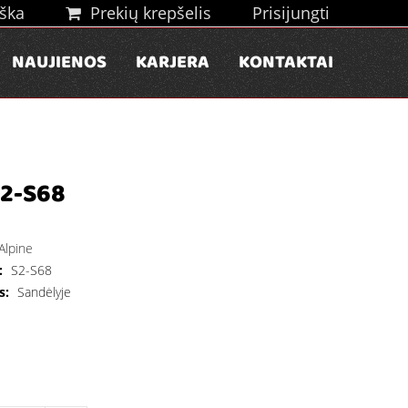
ška
Prekių krepšelis
Prisijungti
NAUJIENOS
KARJERA
KONTAKTAI
S2-S68
Alpine
:
S2-S68
s:
Sandėlyje