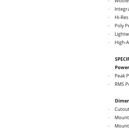
Woofer
·
Integr
·
Hi-Res
·
Poly P
·
Lightw
·
High-A
·
SPECI
Power
Peak P
·
RMS Po
·
Dimen
Cutout
·
Mount
·
Mount
·