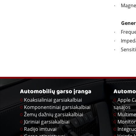
Magne
·
Gener
Freque
·
Imped
·
Sensit
·
Automobilių garso įranga
Automob
Koaksialiniai garsiakalbiai
Apple C
Komponentiniai garsiakalbiai
sąsajos
Žemų dažnių garsiakalbiai
Multime
Jūriniai garsiakalbiai
Monitor
Radijo imtuvai
Integru