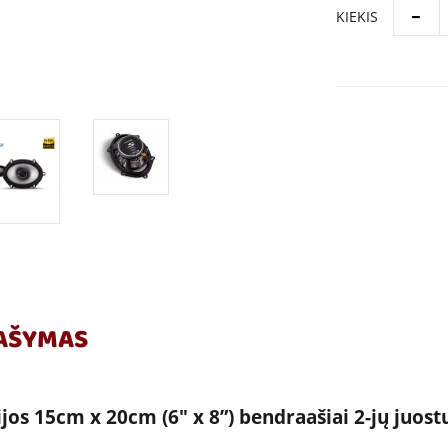
KIEKIS
AŠYMAS
ijos 15cm x 20cm (6" x 8”) bendraašiai 2-jų juost