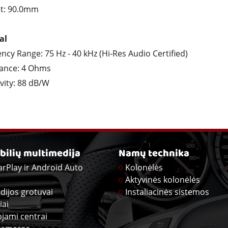
t: 90.0mm
al
ncy Range: 75 Hz - 40 kHz (Hi-Res Audio Certified)
ance: 4 Ohms
ivity: 88 dB/W
ilių multimedija
Namų technika
arPlay ir Android Auto
Kolonėlės
Aktyvinės kolonėlės
dijos grotuvai
Instaliacinės sistemos
iai
ojami centrai