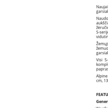
Naujai
garsia
Naudo
aukšči
žėruči
S-seri
viduti
Žemųjų
žemuo
garsia
Visi S
komplek
papras
Alpine
cm, 13
FEATU
Gener