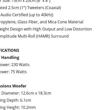
 Size: 15cm x 20cm (6" x 8”)
ated 2.5cm (1“) Tweeters (Coaxial)
 Audio Certified (up to 40kHz)
ropylene, Glass Fiber, and Mica Cone Material
eight Design with High Output and Low Distortion
mplitude Multi-Roll (HAMR) Surround
FICATIONS
 Handling
ower: 230 Watts
wer: 75 Watts
sions Woofer
 Diameter: 12.6cm x 18.3cm
ing Depth: 6.1cm
ing Height: 10.2mm