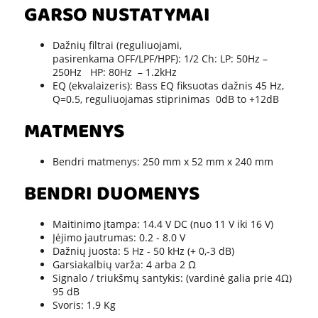
GARSO NUSTATYMAI
Dažnių filtrai (reguliuojami,
pasirenkama OFF/LPF/HPF): 1/2 Ch: LP: 50Hz –
250Hz HP: 80Hz – 1.2kHz
EQ (ekvalaizeris): Bass EQ fiksuotas dažnis 45 Hz,
Q=0.5, reguliuojamas stiprinimas 0dB to +12dB
MATMENYS
Bendri matmenys: 250 mm x 52 mm x 240 mm
BENDRI DUOMENYS
Maitinimo įtampa: 14.4 V DC (nuo 11 V iki 16 V)
Įėjimo jautrumas: 0.2 - 8.0 V
Dažnių juosta: 5 Hz - 50 kHz (+ 0,-3 dB)
Garsiakalbių varža: 4 arba 2 Ω
Signalo / triukšmų santykis: (vardinė galia prie 4Ω)
95 dB
Svoris: 1.9 Kg