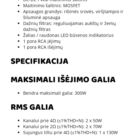
Maitinimo šaltinis: MOSFET
Apsaugos grandys: ribinės srovės, viršįtampio ir
šiluminė apsauga
Dažnių filtras: reguliuojamas aukštų ir žemų
dažnių filtras
Žalias / raudonas LED būsenos indikatorius
1 pora RCA įėjimų
1 pora RCA išėjimų
SPECIFIKACIJA
MAKSIMALI IŠĖJIMO GALIA
Bendra maksimali galia: 300W
RMS GALIA
Kanalui prie 4Ω (≤1%THD+N): 2 x 50W
Kanalui prie 2Ω (≤1%THD+N): 2 x 70W
Sujungus tiltu prie 4Ω (≤1%THD+N): 1 x 130W