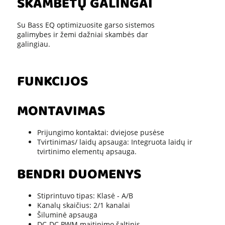
SKAMBĖTŲ GALINGAI
Su Bass EQ optimizuosite garso sistemos
galimybes ir žemi dažniai skambės dar
galingiau.
FUNKCIJOS
MONTAVIMAS
Prijungimo kontaktai: dviejose pusėse
Tvirtinimas/ laidų apsauga: Integruota laidų ir
tvirtinimo elementų apsauga.
BENDRI DUOMENYS
Stiprintuvo tipas: Klasė - A/B
Kanalų skaičius: 2/1 kanalai
Šiluminė apsauga
DC-DC PWM maitinimo šaltinis