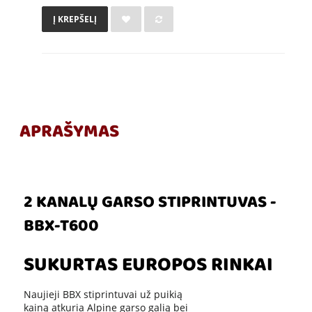
Į KREPŠELĮ
APRAŠYMAS
2 KANALŲ GARSO STIPRINTUVAS -
BBX-T600
SUKURTAS EUROPOS RINKAI
Naujieji BBX stiprintuvai už puikią
kainą atkuria Alpine garso galią bei