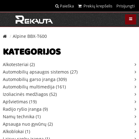
Paieška
Prekių krepšelis
Prisijungti
Alpine BBX-T600
KATEGORIJOS
Alkotesteriai (2)
Automobilių apsaugos sistemos (27)
Automobilių garso įranga (309)
Automobilių multimedija (161)
Izoliacinės medžiagos (52)
Apšvietimas (19)
Radijo ryšio įranga (9)
Namų technika (1)
Apsauga nuo gyvūnų (2)
Alkoblokai (1)
Laisvų rankų įranga (1)