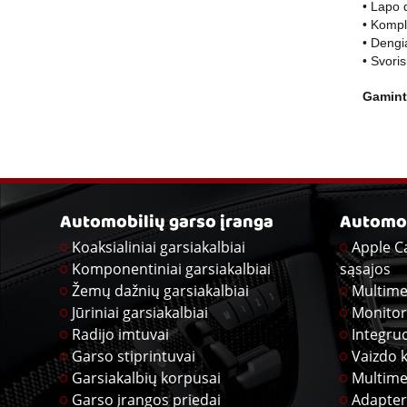
• Lapo 
• Kompl
• Dengi
• Svori
Gamint
Automobilių garso įranga
Automob
Koaksialiniai garsiakalbiai
Apple C
Komponentiniai garsiakalbiai
sąsajos
Žemų dažnių garsiakalbiai
Multime
Jūriniai garsiakalbiai
Monitor
Radijo imtuvai
Integru
Garso stiprintuvai
Vaizdo 
Garsiakalbių korpusai
Multime
Garso įrangos priedai
Adapter