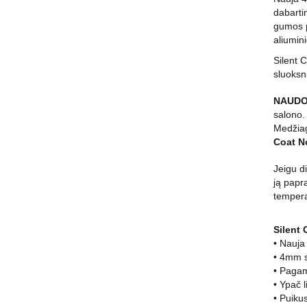
dabartin
gumos p
aliumini
Silent 
sluoksn
NAUDO
salono
Medžiag
Coat No
Jeigu d
ją papr
tempera
Silent 
• Nauja
• 4mm s
• Pagam
• Ypač l
• Puiku