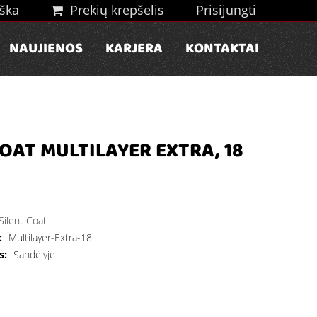
ška
Prekių krepšelis
Prisijungti
NAUJIENOS
KARJERA
KONTAKTAI
COAT MULTILAYER EXTRA, 18
Silent Coat
:
Multilayer-Extra-18
s:
Sandėlyje