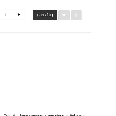
Į KREPŠELĮ
ų
nt Coat Multilayer savybes. 4 mm storio, atitinka visus