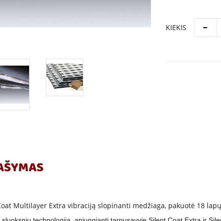
KIEKIS
AŠYMAS
Coat Multilayer Extra vibraciją slopinanti medžiaga, pakuotė 18 lap
sluoksnių technologija, apjungianti tarpusavyje Silent Coat Extra ir Sile