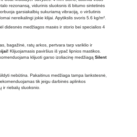
talo rezonansą, vidurinis sluoksnis iš bitumo sintetinės
buoja garsiakalbių sukuriamą vibraciją, o viršutinis
ai nereikalingi jokie klijai. Apytikslis svoris 5.6 kg/m².
dėl didesnės medžiagos masės ir storio bei specialios 4
s, bagažinė, ratų arkos, pertvara tarp variklio ir
jai!
Klijuojamasis paviršius iš ypač lipnios mastikos.
ekomenduojama klijuoti garso izoliacinę medžiagą
Silent
ldyti nebūtina. Pakaitinus medžiaga tampa lankstesnė,
 rekomenduojamas tik jeigu darbinės aplinkos
 ir riebalų sluoksnio.