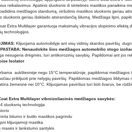
ius reikalavimus. Apatinis sluoksnis iš sintetinės mastikos panaikina me
adidina medžiagos standumą, viršutinis mastikos sluoksnis geriau absor
o sluoksnis geriau išsklaido atsirandančią šilumą. Medžiaga lipni, papildom
Coat Extra Multilayer garantuoja maksimalų vibracijos slopinimo efektą 
ių technologijos.
JIMAS:
Klijuojama automobilyje ant visų vidinių skardos paviršių: dugna
.
PASTABA: Nenaudokite šios medžiagos automobilio stogo izoliaci
a nesugeria drėgmės, turi antikorozinių savybių. Papildomai ant jos r
ise Isolator
.
irbama aukštesnėje negu 15°C temperatūroje, papildomai medžiagos ši
asčiau priklijuoti prie nelygių paviršių. Papildomas medžiagos šildymas
tūra žemesnė nei 10°C. Klijuojamas paviršius turi būti švarus, be rūdžių
Coat Extra Multilayer vibroizoliacinės medžiagos savybės:
 4 sluoksnių technologija
torio
inta bitumo ir butilo mastikos pagrindu
ipni klijuojamoji mastika
s masės ir lankstumo santykis