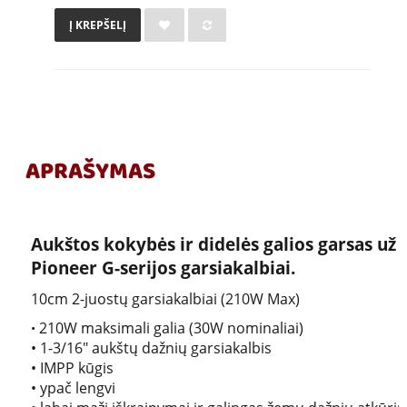
Į KREPŠELĮ
APRAŠYMAS
Aukštos kokybės ir didelės galios garsas už g
Pioneer G-serijos garsiakalbiai.
10cm 2-juostų garsiakalbiai (210W Max)
210W maksimali galia (30W nominaliai)
•
• 1-3/16″ aukštų dažnių garsiakalbis
• IMPP kūgis
• ypač lengvi