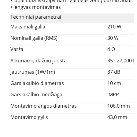
• labai maži iškraipymai ir galingas žemų dažnių atkūri
• lengvas montavimas
Techniniai parametrai
Maksimali galia
210 W
Nominali galia (RMS)
30 W
Varža
4 Ω
Atkuriamų dažnių juosta
35 - 27,000 H
Jautrumas (1W/1m)
87 dB
Garsiakalbio diametras
10 cm
Garsiakalbio medžiaga
IMPP
Montavimo angos diametras
106,0 mm
Montavimo gylis
43,0 mm