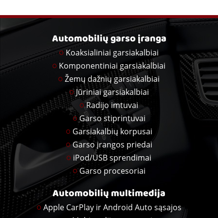
Automobilių garso įranga
Koaksialiniai garsiakalbiai
Komponentiniai garsiakalbiai
Žemų dažnių garsiakalbiai
Jūriniai garsiakalbiai
Radijo imtuvai
Garso stiprintuvai
Garsiakalbių korpusai
Garso įrangos priedai
iPod/USB sprendimai
Garso procesoriai
Automobilių multimedija
Apple CarPlay ir Android Auto sąsajos