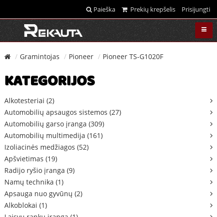
Paieška
Prekių krepšelis
Prisijungti
Gramintojas
Pioneer
Pioneer TS-G1020F
KATEGORIJOS
Alkotesteriai (2)
Automobilių apsaugos sistemos (27)
Automobilių garso įranga (309)
Automobilių multimedija (161)
Izoliacinės medžiagos (52)
Apšvietimas (19)
Radijo ryšio įranga (9)
Namų technika (1)
Apsauga nuo gyvūnų (2)
Alkoblokai (1)
Laisvų rankų įranga (1)