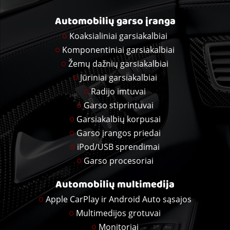
Automobilių garso įranga
Koaksialiniai garsiakalbiai
Komponentiniai garsiakalbiai
Žemų dažnių garsiakalbiai
Jūriniai garsiakalbiai
Radijo imtuvai
Garso stiprintuvai
Garsiakalbių korpusai
Garso įrangos priedai
iPod/USB sprendimai
Garso procesoriai
Automobilių multimedija
Apple CarPlay ir Android Auto sąsajos
Multimedijos grotuvai
Monitoriai