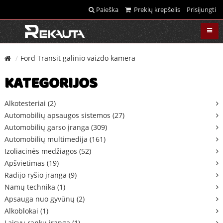
Paieška
Prekių krepšelis
Prisijungti
Ford Transit galinio vaizdo kamera
KATEGORIJOS
Alkotesteriai (2)
Automobilių apsaugos sistemos (27)
Automobilių garso įranga (309)
Automobilių multimedija (161)
Izoliacinės medžiagos (52)
Apšvietimas (19)
Radijo ryšio įranga (9)
Namų technika (1)
Apsauga nuo gyvūnų (2)
Alkoblokai (1)
Laisvų rankų įranga (1)