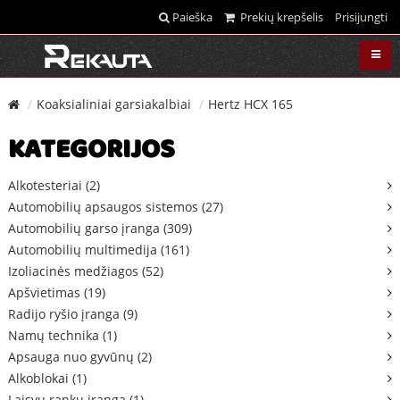
Paieška
Prekių krepšelis
Prisijungti
Koaksialiniai garsiakalbiai
Hertz HCX 165
KATEGORIJOS
Alkotesteriai (2)
Automobilių apsaugos sistemos (27)
Automobilių garso įranga (309)
Automobilių multimedija (161)
Izoliacinės medžiagos (52)
Apšvietimas (19)
Radijo ryšio įranga (9)
Namų technika (1)
Apsauga nuo gyvūnų (2)
Alkoblokai (1)
Laisvų rankų įranga (1)