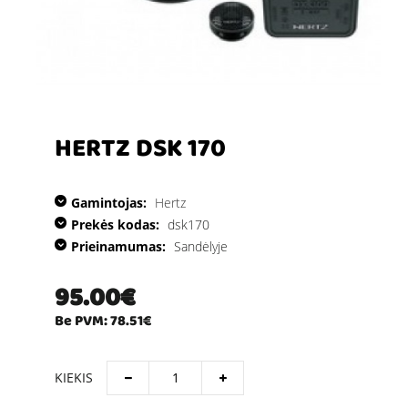
HERTZ DSK 170
Gamintojas:
Hertz
Prekės kodas:
dsk170
Prieinamumas:
Sandėlyje
95.00€
Be PVM: 78.51€
KIEKIS