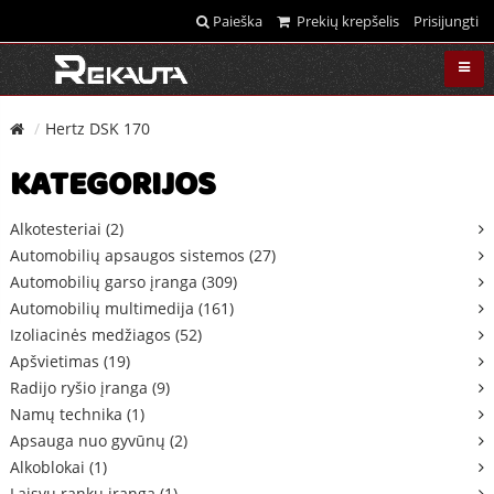
Paieška
Prekių krepšelis
Prisijungti
Hertz DSK 170
KATEGORIJOS
Alkotesteriai (2)
Automobilių apsaugos sistemos (27)
Automobilių garso įranga (309)
Automobilių multimedija (161)
Izoliacinės medžiagos (52)
Apšvietimas (19)
Radijo ryšio įranga (9)
Namų technika (1)
Apsauga nuo gyvūnų (2)
Alkoblokai (1)
Laisvų rankų įranga (1)