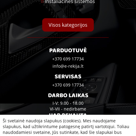
Instaliacinės sistemos
Visos kategorijos
PARDUOTUVĖ
+370 699 17734
info@e-rekija.lt
SERVISAS
+370 699 17734
DARBO LAIKAS
I-V: 9.00 - 18.00
VI-VII - nedirbame
UAB REKAUTA
Ši svetainė naudoja slapukus (cookies). Mes naudojame
Bijūnų g. 10A, Klaipėda
slapukus, kad užtikrintume patogesnę patirtį vartotojui. Toliau
naudodamiesi svetaine, Jūs sutinkate, kad šie slapukai bus