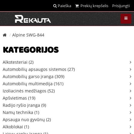
Paieška
Prekių krepšelis
Prisijungti
Alpine SWG-844
KATEGORIJOS
Alkotesteriai (2)
Automobilių apsaugos sistemos (27)
Automobilių garso įranga (309)
Automobilių multimedija (161)
Izoliacinės medžiagos (52)
Apšvietimas (19)
Radijo ryšio įranga (9)
Namų technika (1)
Apsauga nuo gyvūnų (2)
Alkoblokai (1)
Laisvų rankų įranga (1)