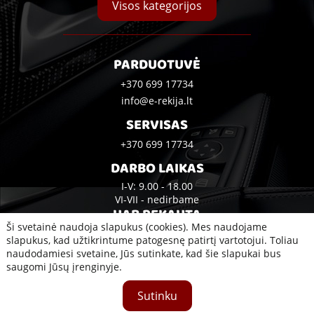
Visos kategorijos
PARDUOTUVĖ
+370 699 17734
info@e-rekija.lt
SERVISAS
+370 699 17734
DARBO LAIKAS
I-V: 9.00 - 18.00
VI-VII - nedirbame
UAB REKAUTA
Ši svetainė naudoja slapukus (cookies). Mes naudojame
Bijūnų g. 10A, Klaipėda
slapukus, kad užtikrintume patogesnę patirtį vartotojui. Toliau
naudodamiesi svetaine, Jūs sutinkate, kad šie slapukai bus
saugomi Jūsų įrenginyje.
2020 © Visos teisės saugomos UAB Rekauta
Sutinku