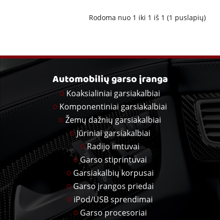
Rodoma nuo 1 iki 1 iš 1 (1 puslapių)
Automobilių garso įranga
Koaksialiniai garsiakalbiai
Komponentiniai garsiakalbiai
Žemų dažnių garsiakalbiai
Jūriniai garsiakalbiai
Radijo imtuvai
Garso stiprintuvai
Garsiakalbių korpusai
Garso įrangos priedai
iPod/USB sprendimai
Garso procesoriai