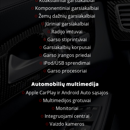
Koaksialiniai garsiakalbiai
Komponentiniai garsiakalbiai
Žemų dažnių garsiakalbiai
Jūriniai garsiakalbiai
Radijo imtuvai
Garso stiprintuvai
Garsiakalbių korpusai
Garso įrangos priedai
iPod/USB sprendimai
Garso procesoriai
Automobilių multimedija
Apple CarPlay ir Android Auto sąsajos
Multimedijos grotuvai
Monitoriai
Integruojami centrai
Vaizdo kameros