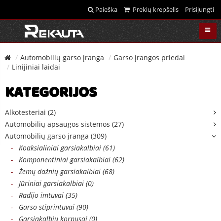
Paieška
Prekių krepšelis
Prisijungti
Automobilių garso įranga
Garso įrangos priedai
Linijiniai laidai
KATEGORIJOS
Alkotesteriai (2)
Automobilių apsaugos sistemos (27)
Automobilių garso įranga (309)
-
Koaksialiniai garsiakalbiai (61)
-
Komponentiniai garsiakalbiai (62)
-
Žemų dažnių garsiakalbiai (68)
-
Jūriniai garsiakalbiai (0)
-
Radijo imtuvai (35)
-
Garso stiprintuvai (90)
-
Garsiakalbių korpusai (0)