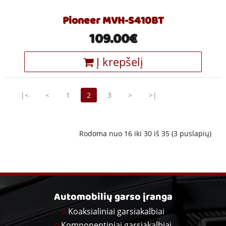
Pioneer MVH-S410BT
109.00€
Į krepšelį
|<
<
1
2
3
>
>|
Rodoma nuo 16 iki 30 iš 35 (3 puslapių)
Automobilių garso įranga
Koaksialiniai garsiakalbiai
Komponentiniai garsiakalbiai