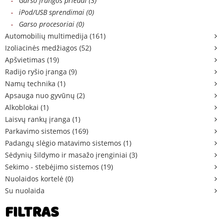
-
Garso įrangos priedai (3)
-
iPod/USB sprendimai (0)
-
Garso procesoriai (0)
Automobilių multimedija (161)
Izoliacinės medžiagos (52)
Apšvietimas (19)
Radijo ryšio įranga (9)
Namų technika (1)
Apsauga nuo gyvūnų (2)
Alkoblokai (1)
Laisvų rankų įranga (1)
Parkavimo sistemos (169)
Padangų slėgio matavimo sistemos (1)
Sėdynių šildymo ir masažo įrenginiai (3)
Sekimo - stebėjimo sistemos (19)
Nuolaidos kortelė (0)
Su nuolaida
FILTRAS