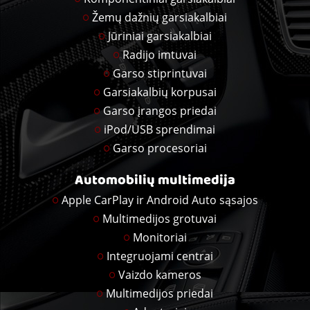
Žemų dažnių garsiakalbiai
Jūriniai garsiakalbiai
Radijo imtuvai
Garso stiprintuvai
Garsiakalbių korpusai
Garso įrangos priedai
iPod/USB sprendimai
Garso procesoriai
Automobilių multimedija
Apple CarPlay ir Android Auto sąsajos
Multimedijos grotuvai
Monitoriai
Integruojami centrai
Vaizdo kameros
Multimedijos priedai