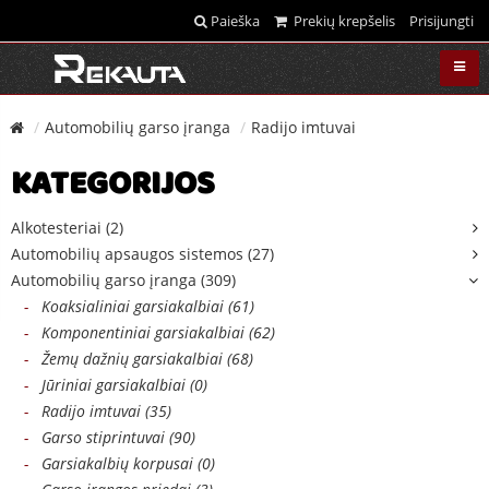
Paieška
Prekių krepšelis
Prisijungti
Automobilių garso įranga
Radijo imtuvai
KATEGORIJOS
Alkotesteriai (2)
Automobilių apsaugos sistemos (27)
Automobilių garso įranga (309)
-
Koaksialiniai garsiakalbiai (61)
-
Komponentiniai garsiakalbiai (62)
-
Žemų dažnių garsiakalbiai (68)
-
Jūriniai garsiakalbiai (0)
-
Radijo imtuvai (35)
-
Garso stiprintuvai (90)
-
Garsiakalbių korpusai (0)