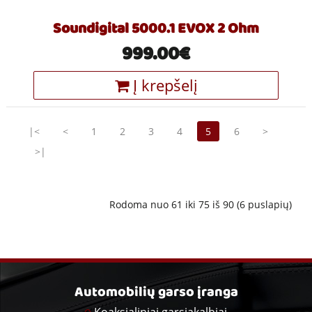
Soundigital 5000.1 EVOX 2 Ohm
999.00€
Į krepšelį
|<
<
1
2
3
4
5
6
>
>|
Rodoma nuo 61 iki 75 iš 90 (6 puslapių)
Automobilių garso įranga