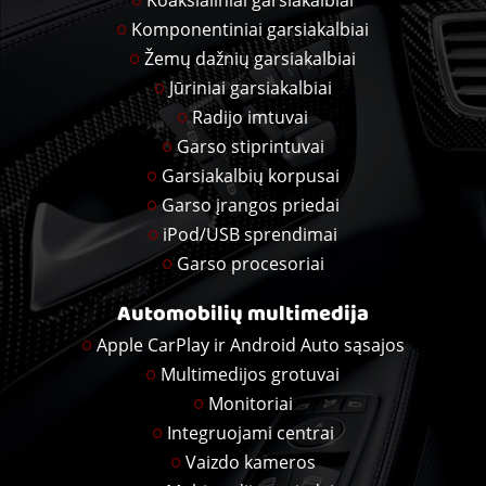
Koaksialiniai garsiakalbiai
Komponentiniai garsiakalbiai
Žemų dažnių garsiakalbiai
Jūriniai garsiakalbiai
Radijo imtuvai
Garso stiprintuvai
Garsiakalbių korpusai
Garso įrangos priedai
iPod/USB sprendimai
Garso procesoriai
Automobilių multimedija
Apple CarPlay ir Android Auto sąsajos
Multimedijos grotuvai
Monitoriai
Integruojami centrai
Vaizdo kameros