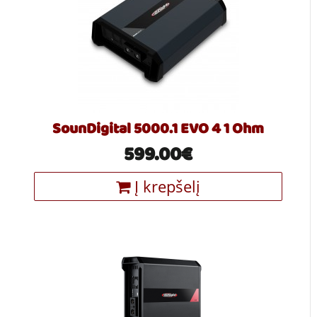
SounDigital 5000.1 EVO 4 1 Ohm
599.00€
Į krepšelį