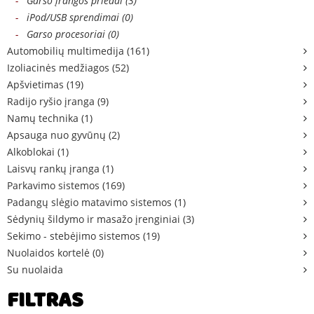
-
Garso įrangos priedai (3)
-
iPod/USB sprendimai (0)
-
Garso procesoriai (0)
Automobilių multimedija (161)
Izoliacinės medžiagos (52)
Apšvietimas (19)
Radijo ryšio įranga (9)
Namų technika (1)
Apsauga nuo gyvūnų (2)
Alkoblokai (1)
Laisvų rankų įranga (1)
Parkavimo sistemos (169)
Padangų slėgio matavimo sistemos (1)
Sėdynių šildymo ir masažo įrenginiai (3)
Sekimo - stebėjimo sistemos (19)
Nuolaidos kortelė (0)
Su nuolaida
FILTRAS