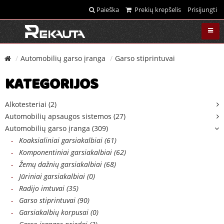
Paieška
Prekių krepšelis
Prisijungti
Automobilių garso įranga
Garso stiprintuvai
KATEGORIJOS
Alkotesteriai (2)
Automobilių apsaugos sistemos (27)
Automobilių garso įranga (309)
-
Koaksialiniai garsiakalbiai (61)
-
Komponentiniai garsiakalbiai (62)
-
Žemų dažnių garsiakalbiai (68)
-
Jūriniai garsiakalbiai (0)
-
Radijo imtuvai (35)
-
Garso stiprintuvai (90)
-
Garsiakalbių korpusai (0)