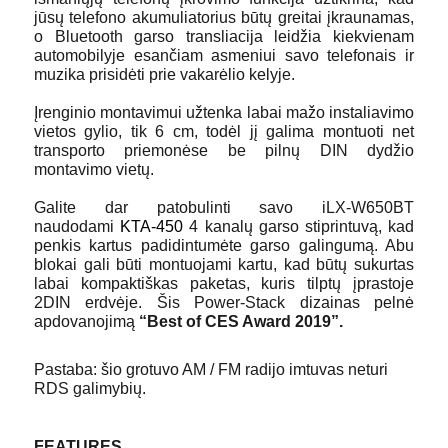
jūsų telefono akumuliatorius būtų greitai įkraunamas,
o Bluetooth garso transliacija leidžia kiekvienam
automobilyje esančiam asmeniui savo telefonais ir
muzika prisidėti prie vakarėlio kelyje.
Įrenginio montavimui užtenka labai mažo instaliavimo
vietos gylio, tik 6 cm, todėl jį galima montuoti net
transporto priemonėse be pilnų DIN dydžio
montavimo vietų.
Galite dar patobulinti savo iLX-W650BT
naudodami
KTA-450
4 kanalų garso stiprintuvą, kad
penkis kartus padidintumėte garso galingumą. Abu
blokai gali būti montuojami kartu, kad būtų sukurtas
labai kompaktiškas paketas, kuris tilptų įprastoje
2DIN erdvėje. Šis Power-Stack dizainas pelnė
apdovanojimą
“Best of CES Award 2019”.
Pastaba: šio grotuvo AM / FM radijo imtuvas neturi
RDS galimybių.
FEATURES