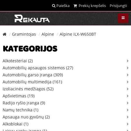
Paieška
Prekių krepšelis
Prisijungti
Gramintojas
Alpine
Alpine iLX-W650BT
KATEGORIJOS
Alkotesteriai (2)
Automobilių apsaugos sistemos (27)
Automobilių garso įranga (309)
Automobilių multimedija (161)
Izoliacinės medžiagos (52)
Apšvietimas (19)
Radijo ryšio įranga (9)
Namų technika (1)
Apsauga nuo gyvūnų (2)
Alkoblokai (1)
Laisvų rankų įranga (1)