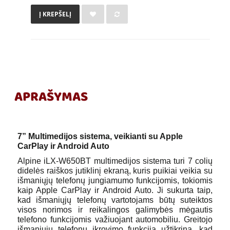
Į KREPŠELĮ
APRAŠYMAS
7” Multimedijos sistema, veikianti su Apple
CarPlay ir Android Auto
Alpine iLX-W650BT multimedijos sistema turi 7 colių
didelės raiškos jutiklinį ekraną, kuris puikiai veikia su
išmaniųjų telefonų jungiamumo funkcijomis, tokiomis
kaip Apple CarPlay ir Android Auto. Ji sukurta taip,
kad išmaniųjų telefonų vartotojams būtų suteiktos
visos norimos ir reikalingos galimybės mėgautis
telefono funkcijomis važiuojant automobiliu. Greitojo
išmaniųjų telefonų įkrovimo funkcija užtikrina, kad