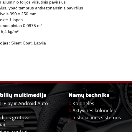
aliuminio folijos viršutinis paviršius
alus, ypač tamprus antirezonansinis paviršius
dydis 390 x 250 mm
ekte 1 lapas
amas plotas 0,0975 m²
s 5,4 kg/m²
ojas:
Silent Coat, Latvija
ilių multimedija
Namų technika
arPlay ir Android Auto
Kolonėlės
Aktyvinės kolonėlės
dijos grotuvai
Instaliacinės sistemos
iai
ojami centrai