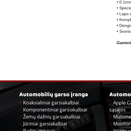
• 0.1mm 
• Speci
• Lapo 
• Kompl
• Dengi
• Svori
Gamint
Automobilių garso įranga
Automob
Koaksialiniai garsiakalbiai
Apple C
Komponentiniai garsiakalbiai
sąsajos
Žemų dažnių garsiakalbiai
Multime
Jūriniai garsiakalbiai
Monitor
Radijo imtuvai
Integru