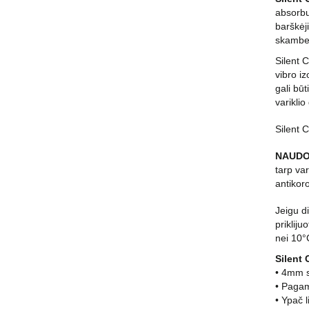
absorbu
barškėji
skambe
Silent 
vibro iz
gali būt
variklio
Silent 
NAUDO
tarp var
antikor
Jeigu d
priklij
nei 10°
Silent 
• 4mm s
• Pagam
• Ypač l