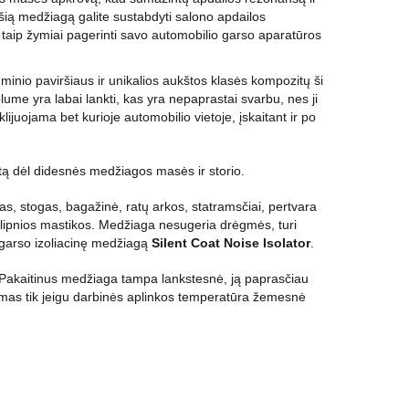
ią medžiagą galite sustabdyti salono apdailos
ei taip žymiai pagerinti savo automobilio garso aparatūros
minio paviršiaus ir unikalios aukštos klasės kompozitų ši
olume yra labai lankti, kas yra nepaprastai svarbu, nes ji
 klijuojama bet kurioje automobilio vietoje, įskaitant ir po
tą dėl didesnės medžiagos masės ir storio.
as, stogas, bagažinė, ratų arkos, statramsčiai, pertvara
pač lipnios mastikos. Medžiaga nesugeria drėgmės, turi
i garso izoliacinę medžiagą
Silent Coat Noise Isolator
.
 Pakaitinus medžiaga tampa lankstesnė, ją paprasčiau
amas tik jeigu darbinės aplinkos temperatūra žemesnė