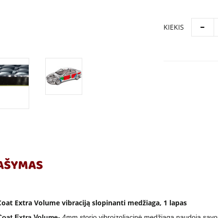
KIEKIS
AŠYMAS
Coat Extra Volume vibraciją slopinanti medžiaga, 1 lapas
Coat Extra
Volume
- 4mm storio vibroizoliacinė medžiaga naudoja sav