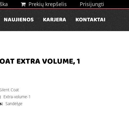
ška
Prekių krepšelis
Prisijungti
NAUJIENOS
KARJERA
KONTAKTAI
COAT EXTRA VOLUME, 1
Silent Coat
:
Extra-volume-1
s:
Sandėlyje