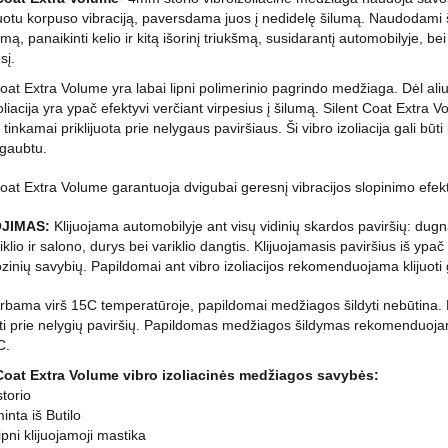
otu korpuso vibraciją, paversdama juos į nedidelę šilumą. Naudodami š
mą, panaikinti kelio ir kitą išorinį triukšmą, susidarantį automobilyje, b
sį.
Coat Extra Volume yra labai lipni polimerinio pagrindo medžiaga. Dėl aliu
oliacija yra ypač efektyvi verčiant virpesius į šilumą. Silent Coat Extra V
i tinkamai priklijuota prie nelygaus paviršiaus. Ši vibro izoliacija gali būti
 gaubtu.
Coat Extra Volume garantuoja dvigubai geresnį vibracijos slopinimo efek
JIMAS:
Klijuojama automobilyje ant visų vidinių skardos paviršių: dugn
iklio ir salono, durys bei variklio dangtis. Klijuojamasis paviršius iš y
ozinių savybių. Papildomai ant vibro izoliacijos rekomenduojama klijuot
irbama virš 15C temperatūroje, papildomai medžiagos šildyti nebūtina.
uoti prie nelygių paviršių. Papildomas medžiagos šildymas rekomenduoj
C.
Coat Extra Volume vibro izoliacinės medžiagos savybės:
torio
inta iš Butilo
ipni klijuojamoji mastika