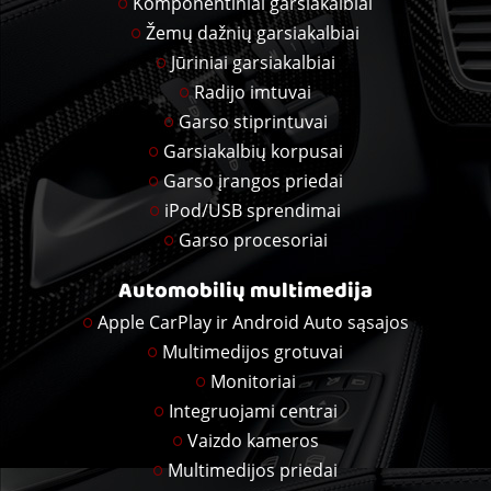
Komponentiniai garsiakalbiai
Žemų dažnių garsiakalbiai
Jūriniai garsiakalbiai
Radijo imtuvai
Garso stiprintuvai
Garsiakalbių korpusai
Garso įrangos priedai
iPod/USB sprendimai
Garso procesoriai
Automobilių multimedija
Apple CarPlay ir Android Auto sąsajos
Multimedijos grotuvai
Monitoriai
Integruojami centrai
Vaizdo kameros
Multimedijos priedai