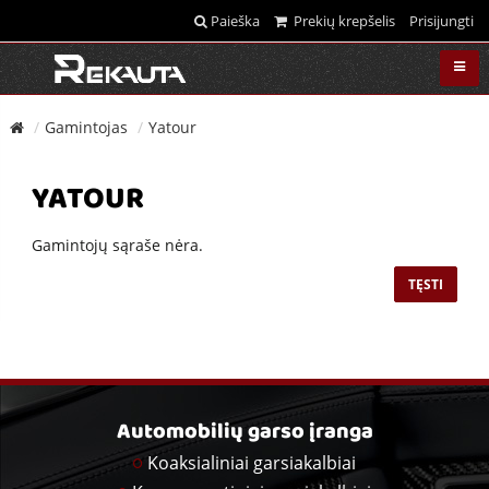
Paieška
Prekių krepšelis
Prisijungti
Gamintojas
Yatour
YATOUR
Gamintojų sąraše nėra.
TĘSTI
Automobilių garso įranga
Koaksialiniai garsiakalbiai