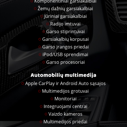
Komponentiniai garsiakalbiai
Žemų dažnių garsiakalbiai
Jūriniai garsiakalbiai
Radijo imtuvai
Garso stiprintuvai
Garsiakalbių korpusai
Garso įrangos priedai
iPod/USB sprendimai
Garso procesoriai
Automobilių multimedija
Apple CarPlay ir Android Auto sąsajos
Multimedijos grotuvai
Monitoriai
Integruojami centrai
Vaizdo kameros
Multimedijos priedai