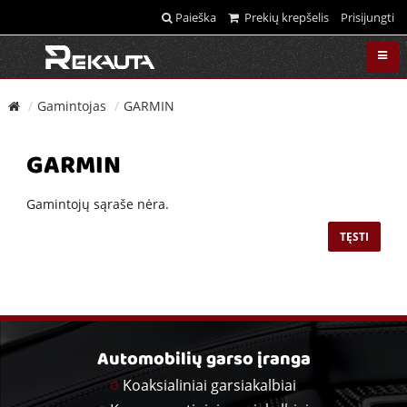
Paieška
Prekių krepšelis
Prisijungti
Gamintojas
GARMIN
GARMIN
Gamintojų sąraše nėra.
TĘSTI
Automobilių garso įranga
Koaksialiniai garsiakalbiai