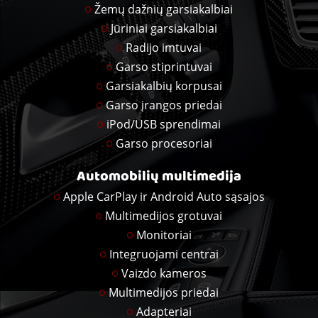
Žemų dažnių garsiakalbiai
Jūriniai garsiakalbiai
Radijo imtuvai
Garso stiprintuvai
Garsiakalbių korpusai
Garso įrangos priedai
iPod/USB sprendimai
Garso procesoriai
Automobilių multimedija
Apple CarPlay ir Android Auto sąsajos
Multimedijos grotuvai
Monitoriai
Integruojami centrai
Vaizdo kameros
Multimedijos priedai
Adapteriai