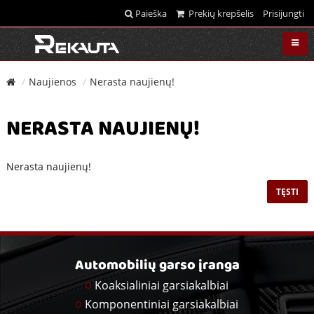
Paieška
Prekių krepšelis
Prisijungti
Naujienos
Nerasta naujienų!
NERASTA NAUJIENŲ!
Nerasta naujienų!
TĘSTI
Automobilių garso įranga
Koaksialiniai garsiakalbiai
Komponentiniai garsiakalbiai